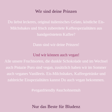
Wir sind deine Prinzen
Du liebst leckeres, original italienisches Gelato, köstliche Eis-
Milchshakes und frisch zubereitete Kaffeespezialitäten aus
handgeröstetem Kaffee?
Dann sind wir deine Prinzen!
Und wir können auch vegan!
Alle unsere Fruchtsorten, die dunkle Schokolade und im Wechsel
auch Pistazie Puro sind vegan, zusätzlich haben wir im Sommer
auch veganes Vanilleeis. Eis-Milchshakes, Kaffeegetränke und
zahlreiche Eisspezialitäten kannst Du auch vegan bekommen.
#veganfriendly #auchohnemuh
Nur das Beste für Bludenz